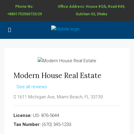
Phone No:
Office Address: House #3/b, Road #49,
+8801752560725/29
Gulshan-02, Dhaka
Modern House Real Estate
See all reviews
1611 Michigan Ave, Miami Beach, FL 33139
License:
US- 876-5644
Tax Number:
(670) 345-1233